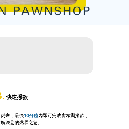
3.
快速撥款
料備齊，最快
10分鐘
內即可完成審核與撥款，
時解決您的燃眉之急。