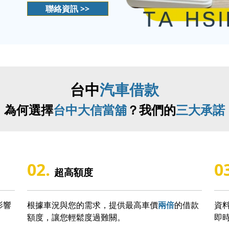
聯絡資訊 >>
台中
汽車借款
為何選擇
台中大信當舖
？我們的
三大承諾
02.
0
超高額度
影響
根據車況與您的需求，提供最高車價
兩倍
的借款
資
額度，讓您輕鬆度過難關。
即